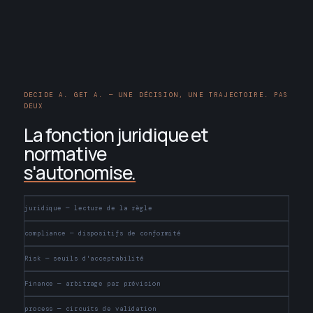
DECIDE A. GET A. — UNE DÉCISION, UNE TRAJECTOIRE. PAS
DEUX
La fonction juridique et
normative
s'autonomise.
juridique — lecture de la règle
compliance — dispositifs de conformité
Risk — seuils d'acceptabilité
Finance — arbitrage par prévision
process — circuits de validation