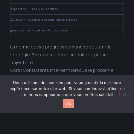
reporting — réalité mesurée
IA/Data — recommandations automatisées
gouvernance — cadres de décision
La norme cesse progressivement de soutenir la
stratégie. Elle commence à produire sa propre
trajectoire.
Corail Consultants intervient lorsque le problème
devient systémique : restaurer le commandement
Nous utilisons des cookies pour vous garantir la meilleure
exécutif.
expérience sur notre site web. Si vous continuez à utiliser ce
site, nous supposerons que vous en êtes satisfait.
Travaux
Lead or Follow™
sur la gouvernance de la
OK
décision sous contrainte normative.